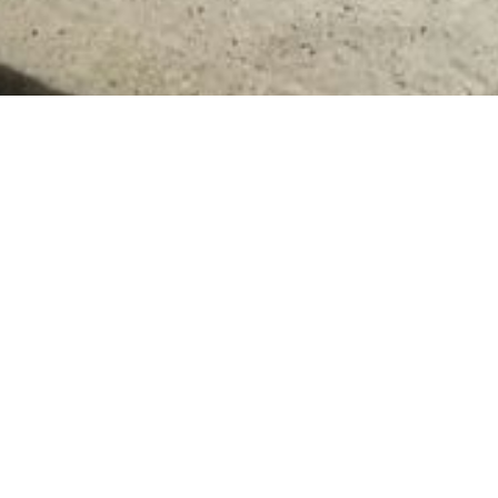
Leistungen
Mit den zur Verfügung stehenden
Fahrzeugkapazitäten transportieren wir
sämtliche Baumaterialien wie:
Sand, Kies, Splitt, Recycling und
Mineralgemisch
Asphaltmischgut –für den Fertigereinbau-
Fräsgut
Gleisschotter